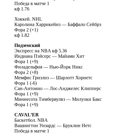
Победа в матче 1
кф 1.76
Хоккей. NHL
Каролина Харрикейнз — Баффало Сейбрз
Фора 2 (+1)
кф 1.82
Подземский
Экспресс на NBA кф 5.36
Индиана Пэйсерс — Майами Хит
Фора 1 (+9)
Филадельфия — Нью-Йорк Никс
Фора 2 (+8)
Мемфис Гризлиз — Шарлотт Хорнетс
Фора 1 (-6)
Сан-Антонио — Лос-Анджелес Клипперс
Фора 1 (+9)
Миннесота Тимбервулвз — Милуоки Бакс
Фора 1 (+9)
CAVAL’ER
Баскетбол. NBA
Вашингтон Уизардс — Бруклин Нетс
Победа в матче 1