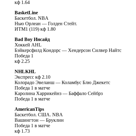
кф 1.64
BasketLine
Баскетбол. NBA
Нью Орлеан — Голден Стейт.
ИТМ1 (119) кф 1.80
Bad Boy Инсайд
Хоккей AHL
Бэйкерсфилд Кондорс — Хендерсон Силвер Найтс
Победа 1
кф 2.25
NHLKHL
Экспресс кф 2.10
Колорадо Эвеланш — Коламбус Блю Джекетс
Победа 1 в матче
Каролина Харрикейнз — Баффало Сейбрз
Победа 1 в матче
AmericanTips
Баскетбол. США. NBA
Вашингтон — Бруклин
Победа 1 в матче
кф 1.73