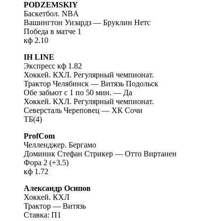
PODZEMSKIY
Баскетбол. NBA
Вашингтон Уизардз — Бруклин Нетс
Победа в матче 1
кф 2.10
IH LINE
Экспресс кф 1.82
Хоккей. КХЛ. Регулярный чемпионат.
Трактор Челябинск — Витязь Подольск
Обе забьют с 1 по 50 мин. — Да
Хоккей. КХЛ. Регулярный чемпионат.
Северсталь Череповец — ХК Сочи
ТБ(4)
ProfCom
Челленджер. Бергамо
Доминик Стефан Стрикер — Отто Виртанен
Фора 2 (+3.5)
кф 1.72
Александр Осипов
Хоккей. КХЛ
Трактор — Витязь
Ставка: П1