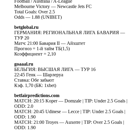
Football / Australia / A-League
Melbourne Victory — Newcastle Jets FC
Total Goals: Over 2.5
Odds — 1.88 (UNIBET)
betglobal.ru
ГЕРМАНИЯ: РЕГИОНАЛЬНАЯ ЛИГА БАВАРИЯ —
ТУР 20
Матч: 21:00 Бавария II — Айхштет
Прогноз = 1-й тайм ТБ(1,5)
Коэффициент = 2,10
goaaal.ru
БЕЛЬГИЯ: ВЫСШАЯ ЛИГА — ТУР 16
22:45 Генк — Шарлеруа
Ставка: Обе забьют
Кэф. 1,70 (БК: 1xbet)
betfairpredictions.com
MATCH: 20:15 Koper — Domzale | TIP: Under 2.5 Goals |
ODD: 2.0
MATCH: 20:45 Udinese — Lecce | TIP: Under 2.5 Goals |
ODD: 1.90
MATCH: 21:00 Troyes — Auxerre | TIP: Over 2.5 Goals |
ODD: 1.90