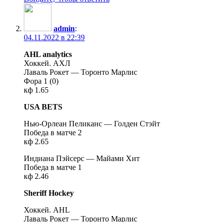
admin
:
04.11.2022 в 22:39
AHL analytics
Хоккей. АХЛ
Лаваль Рокет — Торонто Марлис
Фора 1 (0)
кф 1.65
USA BETS
Нью-Орлеан Пеликанс — Голден Стэйт
Победа в матче 2
кф 2.65
Индиана Пэйсерс — Майами Хит
Победа в матче 1
кф 2.46
Sheriff Hockey
Хоккей. AHL
Лаваль Рокет — Торонто Марлис