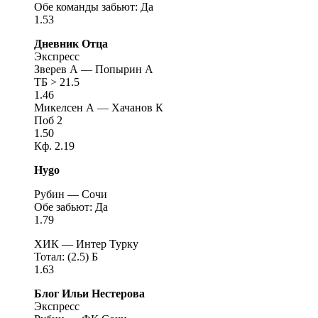
Обе команды забьют: Да
1.53
Дневник Отца
Экспресс
Зверев А — Попырин А
ТБ > 21.5
1.46
Микелсен А — Хачанов К
Поб 2
1.50
Кф. 2.19
Hygo
Рубин — Сочи
Обе забьют: Да
1.79
ХИК — Интер Турку
Тотал: (2.5) Б
1.63
Блог Ильи Нестерова
Экспресс