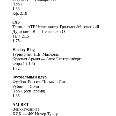
Поб 1
1.33
Кф. 2.19
6Х6
Теннис. АТР Челленджер. Гродзиск-Мазовецкий
Дурасович В — Печковски О
ТБ > 21.5
1.75
Hockey Blog
Турнир им. Н.Е. Маслова.
Красная Армия — Авто Екатеринбург
Фора 1 (-1.5)
1.72
Футбольный клуб
Футбол. Россия. Премьер-Лига
Рубин — Сочи
Поб 1 (осн. время)
1.85
AM BET
Вейккауслиига
ХИК — ФК Интер Турку