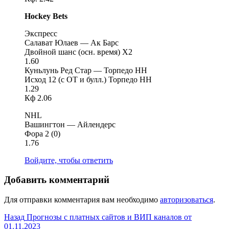
Hockey Bets
Экспресс
Салават Юлаев — Ак Барс
Двойной шанс (осн. время) X2
1.60
Куньлунь Ред Стар — Торпедо НН
Исход 12 (с ОТ и булл.) Торпедо НН
1.29
Кф 2.06
NHL
Вашингтон — Айлендерс
Фора 2 (0)
1.76
Войдите, чтобы ответить
Добавить комментарий
Для отправки комментария вам необходимо
авторизоваться
.
Навигация
Предыдущая
Назад
Прогнозы с платных сайтов и ВИП каналов от
запись:
01.11.2023