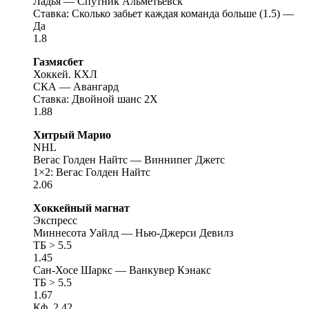
Ладья — Спутник Альметьевск
Ставка: Сколько забьет каждая команда больше (1.5) —
Да
1.8
Газмясбет
Хоккей. КХЛ
СКА — Авангард
Ставка: Двойной шанс 2X
1.88
Хитрый Марио
NHL
Вегас Голден Найтс — Виннипег Джетс
1×2: Вегас Голден Найтс
2.06
Хоккейный магнат
Экспресс
Миннесота Уайлд — Нью-Джерси Девилз
ТБ > 5.5
1.45
Сан-Хосе Шаркс — Ванкувер Кэнакс
ТБ > 5.5
1.67
Кф. 2.42