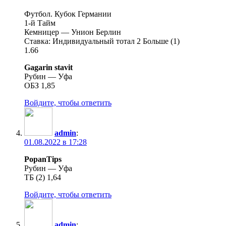
Футбол. Кубок Германии
1-й Тайм
Кемницер — Унион Берлин
Ставка: Индивидуальный тотал 2 Больше (1)
1.66
Gagarin stavit
Рубин — Уфа
ОБЗ 1,85
Войдите, чтобы ответить
admin
:
01.08.2022 в 17:28
PopanTips
Рубин — Уфа
ТБ (2) 1,64
Войдите, чтобы ответить
admin
: