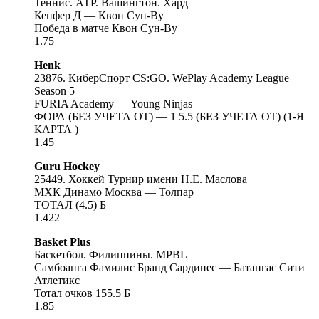
Теннис. АТР. Вашингтон. Хард
Кепфер Д — Квон Сун-Ву
Победа в матче Квон Сун-Ву
1.75
Henk
23876. КиберСпорт CS:GO. WePlay Academy League
Season 5
FURIA Academy — Young Ninjas
ФОРА (БЕЗ УЧЕТА ОТ) — 1 5.5 (БЕЗ УЧЕТА ОТ) (1-Я
КАРТА )
1.45
Guru Hockey
25449. Хоккей Турнир имени Н.Е. Маслова
МХК Динамо Москва — Толпар
ТОТАЛ (4.5) Б
1.422
Basket Plus
Баскетбол. Филиппины. MPBL
Самбоанга Фамилис Бранд Сардинес — Батангас Сити
Атлетикс
Тотал очков 155.5 Б
1.85