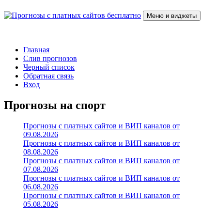
Перейти
к
Меню и виджеты
содержимому
Прогнозы с платных сайтов бесплатно
Слив прогнозов с платных VIP каналов
Главная
Слив прогнозов
Черный список
Обратная связь
Вход
Прогнозы на спорт
Прогнозы с платных сайтов и ВИП каналов от
09.08.2026
Прогнозы с платных сайтов и ВИП каналов от
08.08.2026
Прогнозы с платных сайтов и ВИП каналов от
07.08.2026
Прогнозы с платных сайтов и ВИП каналов от
06.08.2026
Прогнозы с платных сайтов и ВИП каналов от
05.08.2026