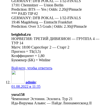
GERMANY: DFB POKAL — 1/32-FINALS
17:01 Chemnitzer — Union Berlin
Prediction: BTS — Yes | Odds: 2.20@Pinnacle
*** PAID TIP #2
GERMANY: DFB POKAL — 1/32-FINALS
19:46 Magdeburg — Eintracht Frankfurt
Prediction: Over 3.5 Goals | Odds: 2.30@Pinnacle
betglobal.ru
НОРВЕГИЯ: ТРЕТИЙ ДИВИЗИОН — ГРУППА 4 —
ТУР 14
Матч: 18:00 Сарпсборг 2 — Старт 2
Прогноз = ТБ(3,5)
Коэффициент = 1,80
Букмекер (БК) = Winline
Войдите, чтобы ответить
admin
:
01.08.2022 в 11:35
yura158
Чемпионат Эстонии. Эсилига. Тур 21
Ида-Вирумаа Альянс — Пайде Линнамеесконд II