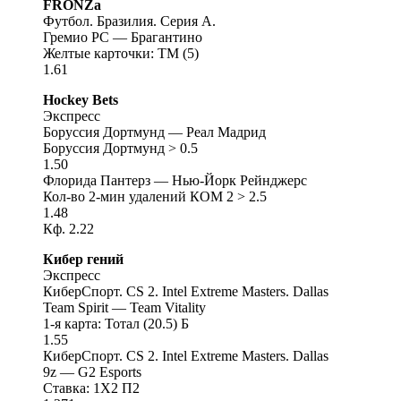
FRONZa
Футбол. Бразилия. Серия А.
Гремио РС — Брагантино
Желтые карточки: TM (5)
1.61
Hockey Bets
Экспресс
Боруссия Дортмунд — Реал Мадрид
Боруссия Дортмунд > 0.5
1.50
Флорида Пантерз — Нью-Йорк Рейнджерс
Кол-во 2-мин удалений КОМ 2 > 2.5
1.48
Кф. 2.22
Кибер гений
Экспресс
КиберСпорт. CS 2. Intel Extreme Masters. Dallas
Team Spirit — Team Vitality
1-я карта: Тотал (20.5) Б
1.55
КиберСпорт. CS 2. Intel Extreme Masters. Dallas
9z — G2 Esports
Ставка: 1X2 П2