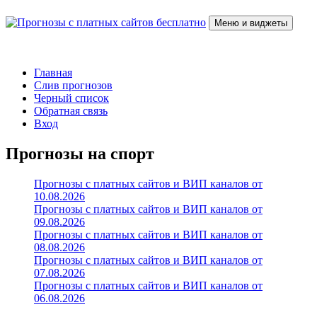
Перейти
к
Меню и виджеты
содержимому
Прогнозы с платных сайтов бесплатно
Слив прогнозов с платных VIP каналов
Главная
Слив прогнозов
Черный список
Обратная связь
Вход
Прогнозы на спорт
Прогнозы с платных сайтов и ВИП каналов от
10.08.2026
Прогнозы с платных сайтов и ВИП каналов от
09.08.2026
Прогнозы с платных сайтов и ВИП каналов от
08.08.2026
Прогнозы с платных сайтов и ВИП каналов от
07.08.2026
Прогнозы с платных сайтов и ВИП каналов от
06.08.2026