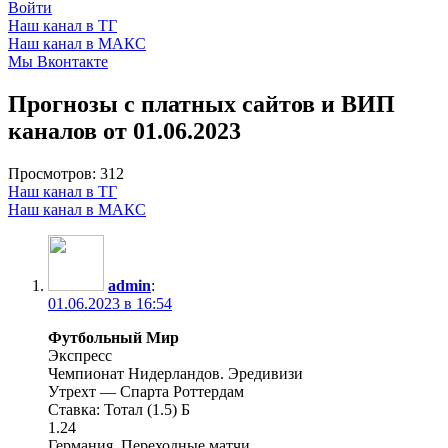
Войти
Наш канал в ТГ
Наш канал в МАКС
Мы Вконтакте
Прогнозы с платных сайтов и ВИП
каналов от 01.06.2023
Просмотров:
312
Наш канал в ТГ
Наш канал в МАКС
admin
:
01.06.2023 в 16:54
Футбольный Мир
Экспресс
Чемпионат Нидерландов. Эредивизи
Утрехт — Спарта Роттердам
Ставка: Тотал (1.5) Б
1.24
Германия. Переходные матчи