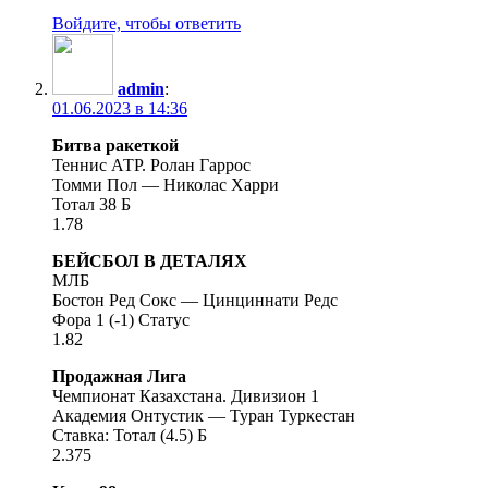
Войдите, чтобы ответить
admin
:
01.06.2023 в 14:36
Битва ракеткой
Теннис АТР. Ролан Гаррос
Томми Пол — Николас Харри
Тотал 38 Б
1.78
БЕЙСБОЛ В ДЕТАЛЯХ
МЛБ
Бостон Ред Сокс — Цинциннати Редс
Фора 1 (-1) Статус
1.82
Продажная Лига
Чемпионат Казахстана. Дивизион 1
Академия Онтустик — Туран Туркестан
Ставка: Тотал (4.5) Б
2.375