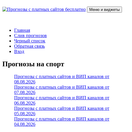
Перейти
к
Меню и виджеты
содержимому
Прогнозы с платных сайтов бесплатно
Слив прогнозов с платных VIP каналов
Главная
Слив прогнозов
Черный список
Обратная связь
Вход
Прогнозы на спорт
Прогнозы с платных сайтов и ВИП каналов от
08.08.2026
Прогнозы с платных сайтов и ВИП каналов от
07.08.2026
Прогнозы с платных сайтов и ВИП каналов от
06.08.2026
Прогнозы с платных сайтов и ВИП каналов от
05.08.2026
Прогнозы с платных сайтов и ВИП каналов от
04.08.2026