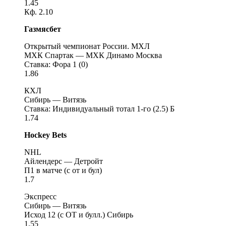
1.45
Кф. 2.10
Газмясбет
Открытый чемпионат России. МХЛ
МХК Спартак — МХК Динамо Москва
Ставка: Фора 1 (0)
1.86
КХЛ
Сибирь — Витязь
Ставка: Индивидуальный тотал 1-го (2.5) Б
1.74
Hockey Bets
NHL
Айлендерс — Детройт
П1 в матче (с от и бул)
1.7
Экспресс
Сибирь — Витязь
Исход 12 (с ОТ и булл.) Сибирь
1.55