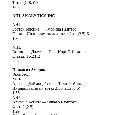
Тотал (168.5) Б
1.82
AHL ANALYTICS INC
NHL
Бостон Брюинз — Флорида Пантерс
Ставка: Индивидуальный тотал 2-го (2.5) Б
1.86
NHL
Виннипег Джетс — Нью-Йорк Рейнджерс
Ставка: 1X2 П2
2.37
Прямо из Америки
Экспресс
МЛБ
Аризона Даймондбэкс — Техас Рейнджерс
Индивидуальный тотал 2 Больше (3.5)
1.55
NHL
Аризона Койотс — Чикаго Блэкхокс
Фора 2 (2.5)
1.29