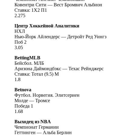
Ковентри Сити — Вест Бромвич Альбион
Ставка: 1Х2 П1
2.275
Центр Хоккейной Аналитики
НХЛ
Нью-Йорк Айлендерс — Детройт Ред Уингз
Поб 2
3.05
BettingMLB
Бейсбол. МЛБ
Аризона Даймондбэкс — Техас Рейнджерс
Ставка: Тотал (9.5) М
1.8
Betnova
Футбол. Норвегия. Элитсериен
Молде — Тромсе
Победа 1
1.68
Выходец из NBA
Чемпионат Германии
Геттинген — Альба Берлин