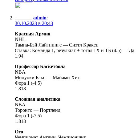
admin
:
30.10.2023 в 20:43
Красная Армия
NHL
Тампа-Бэй Лайтнингс — Сиэтл Кракен
Ставка: Команда 1, результат + тотал 1Х и ТБ (4.5) — Да
1.94
Профессор Баскетбола
NBA
Милуоки Бакс — Майами Хит
Фора 1 (-4.5)
1.818
Сложная аналитика
NBA
Торонто — Портленд
Фора 1 (-7.5)
1.818
Oro
Чемпионат Англии. Чемпионшип