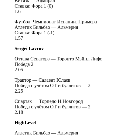
Витязь — Адмирал
Ставка: Фора 1 (0)
1.6
Футбол. Чемпионат Испании. Примера
Атлетик Бильбао — Альмерия
Ставка: Фора 1 (-1)
1.57
Sergei Lavrov
Оттава Сенаторз — Торонто Мэйпл Лифс
Победа 2
2.05
Трактор — Салават Юлаев
Победа с учётом ОТ и буллитов — 2
2.25
Спартак — Торпедо Н.Новгород
Победа с учётом ОТ и буллитов — 2
2.18
HighLevel
Атлетик Бильбао — Альмерия