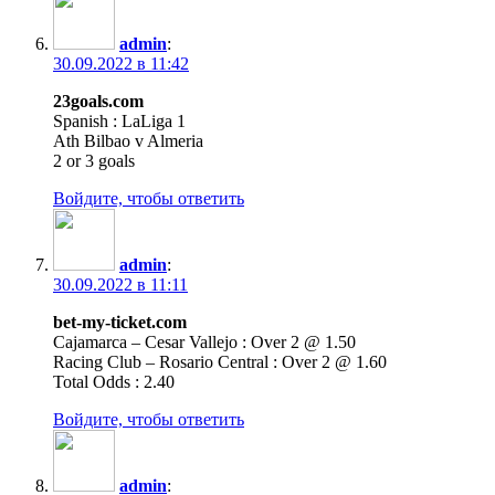
admin
:
30.09.2022 в 11:42
23goals.com
Spanish : LaLiga 1
Ath Bilbao v Almeria
2 or 3 goals
Войдите, чтобы ответить
admin
:
30.09.2022 в 11:11
bet-my-ticket.com
Cajamarca – Cesar Vallejo : Over 2 @ 1.50
Racing Club – Rosario Central : Over 2 @ 1.60
Total Odds : 2.40
Войдите, чтобы ответить
admin
: