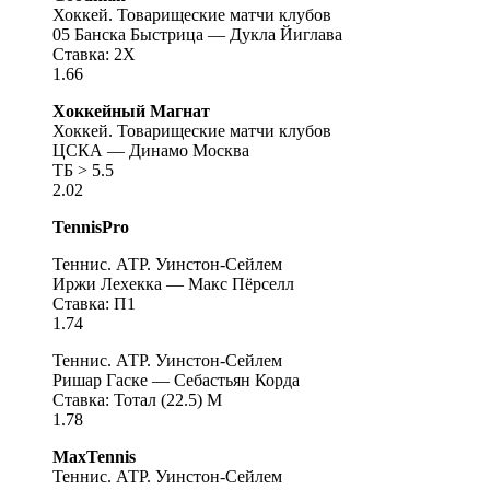
Хоккей. Товарищеские матчи клубов
05 Банска Быстрица — Дукла Йиглава
Ставка: 2X
1.66
Хоккейный Магнат
Хоккей. Товарищеские матчи клубов
ЦСКА — Динамо Москва
ТБ > 5.5
2.02
TennisPro
Теннис. АТР. Уинстон-Сейлем
Иржи Лехекка — Макс Пёрселл
Ставка: П1
1.74
Теннис. АТР. Уинстон-Сейлем
Ришар Гаске — Себастьян Корда
Ставка: Тотал (22.5) М
1.78
MaxTennis
Теннис. АТР. Уинстон-Сейлем