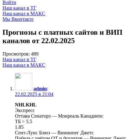
Войти
Наш канал в ТГ
Наш канал в МАКС
Мы Вконтакте
Прогнозы с платных сайтов и ВИП
каналов от 22.02.2025
Просмотров:
489
Наш канал в ТГ
Наш канал в МАКС
admin
:
22.02.2025 в 21:04
NHLKHL
Экспресс
Оттава Сенаторз — Монреаль Канадиенс
ТБ > 5.5
1.85
Сент-Луис Блюз — Виннипег Джетс
Победа с учётом ОТ и буллитов — Виннипег Джетс