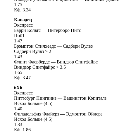
1.75
Кф. 3.24
Канадец
Экспресс
Барри Кольтс — Питерборо Питс
Поб1
1.47
Брэмптон Стилхеадс — Садбери Вулвз
Садбери Вулвз > 2
1.43
Флинт Фаербердс — Виндзор Спитфайрс
Виндзор Спитфайрс > 3.5
1.65
Кф. 3.47
6Х6
Экспресс
Питтсбург Пингвинз — Вашингтон Кэпиталз
Исход Больше (4.5)
1.40
Филадельфия Флайерз — Эдмонтон Ойлерз
Исход Больше (4.5)
1.33
Кф. 1.86