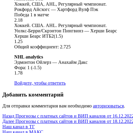
Хоккей, США, AHL, Регулярный чемпионат.
Рокфорд Айсхогс — Хартфорд Вулф Пэк
Победа 1 в матче
2.18
Хоккей. США. AHL. Регулярный чемпионат.
Уилкс-Берри/Скрэнтон Пингвинз — Херши Беарс
Херши Беарс ИТБ2(1.5)
1.25
Общий коэффициент: 2.725
NHL analytics
Эдмонтон Ойлерз — Анахайм Дакс
Фора: 1 (-1.5)
1.78
Войдите, чтобы ответить
Добавить комментарий
Для отправки комментария вам необходимо
авторизоваться
.
Навигация
Предыдущая
Назад
Прогнозы с платных сайтов и ВИП каналов от 16.12.202
запись:
Следующая
Далее
Прогнозы с платных сайтов и ВИП каналов от 18.12.202
по
запись:
Наш канал в ТГ
Наш канал в МАКС