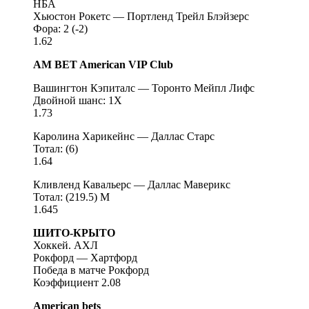
НБА
Хьюстон Рокетс — Портленд Трейл Блэйзерс
Фора: 2 (-2)
1.62
​​​​​​​​​​​​​​​​​​​​​​​​​​​​​​​​​​​​​​​​​​​​​​​​​​​​​​​​​​​​​​​​​​​​​​​​​​​​​​​​​​​​​​​​​​​​​​​​​​​​​​​​​​​​​​​​AM BET American VIP Club
Вашингтон Кэпиталс — Торонто Мейпл Лифс
Двойной шанс: 1X
1.73
Каролина Харикейнс — Даллас Старс
Тотал: (6)
1.64
Кливленд Кавальерс — Даллас Маверикс
Тотал: (219.5) М
1.645
ШИТО-КРЫТО
Хоккей. АХЛ
Рокфорд — Хартфорд
Победа в матче Рокфорд
Коэффициент 2.08
American bets