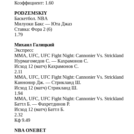
Коэффициент: 1.60
PODZEMSKIY
Баскетбол. NBA
Милуоки Бакс — Юта Джаз
Ставка: Фора 2 (6)
1.79
​​​​​Михаил Галицкий
Экспресс
MMA, UFC, UFC Fight Night: Cannonier Vs. Strickland
Нурмагомедов С. — Кахрамонов С.
Исход 12 (матч) Кахрамонов С.
2.11
MMA, UFC, UFC Fight Night: Cannonier Vs. Strickland
Каннонир Дж. — Стрикланд Ш.
Исход 12 (матч) Стрикланд Ш.
1.94
MMA, UFC, UFC Fight Night: Cannonier Vs. Strickland
Баттл Б. — Фахретдинов Р.
Исход 12 (матч) Баттл Б.
2.32
Кф 9.49
​​​​​NBA ONEBET