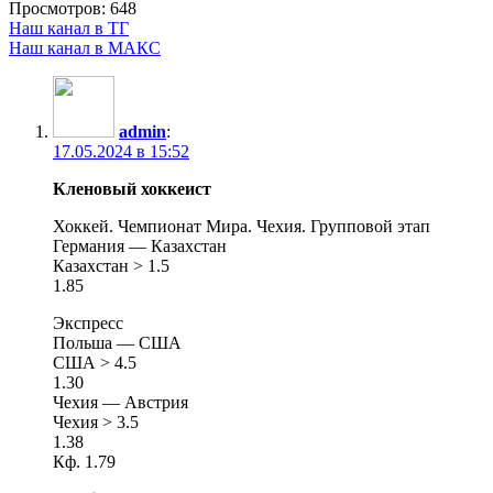
Просмотров:
648
Наш канал в ТГ
Наш канал в МАКС
admin
:
17.05.2024 в 15:52
Кленовый хоккеист
Хоккей. Чемпионат Мира. Чехия. Групповой этап
Германия — Казахстан
Казахстан > 1.5
1.85
Экспресс
Польша — США
США > 4.5
1.30
Чехия — Австрия
Чехия > 3.5
1.38
Кф. 1.79