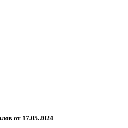
ов от 17.05.2024