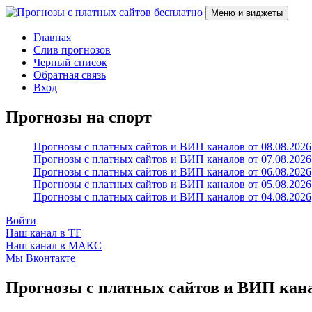
Перейти
Меню и виджеты
к
содержимому
Прогнозы с платных сайтов бесплатно
Слив прогнозов с платных VIP каналов
Главная
Слив прогнозов
Черный список
Обратная связь
Вход
Прогнозы на спорт
Прогнозы с платных сайтов и ВИП каналов от 08.08.2026
Прогнозы с платных сайтов и ВИП каналов от 07.08.2026
Прогнозы с платных сайтов и ВИП каналов от 06.08.2026
Прогнозы с платных сайтов и ВИП каналов от 05.08.2026
Прогнозы с платных сайтов и ВИП каналов от 04.08.2026
Войти
Наш канал в ТГ
Наш канал в МАКС
Мы Вконтакте
Прогнозы с платных сайтов и ВИП канал