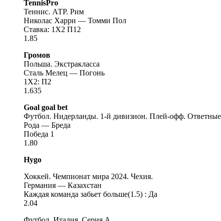
TennisPro
Теннис. АТР. Рим
Николас Харри — Томми Пол
Ставка: 1X2 П12
1.85
Громов
Польша. Экстракласса
Сталь Мелец — Погонь
1Х2: П2
1.635
Goal goal bet
Футбол. Нидерланды. 1-й дивизион. Плей-офф. Ответные
Рода — Бреда
Победа 1
1.80
Hygo
Хоккей. Чемпионат мира 2024. Чехия.
Германия — Казахстан
Каждая команда забьет больше(1.5) : Да
2.04
Футбол. Италия. Серия А.