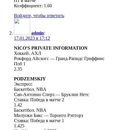
П1 в матче
Коэффициент: 1.60
Войдите, чтобы ответить
admin
:
17.01.2023 в 17:12
NICO’S PRIVATE INFORMATION
Хоккей. АХЛ
Рокфорд Айсхогс — Гранд-Рапидс Гриффинс
Поб 1
2.35
PODZEMSKIY
Экспресс
Баскетбол. NBA
Сан-Антонио Сперз — Бруклин Нетс
Ставка: Победа в матче 2
1.42
Баскетбол. NBA
Милуоки Бакс — Торонто Рэпторз
Ставка: Победа в матче 1
1.425