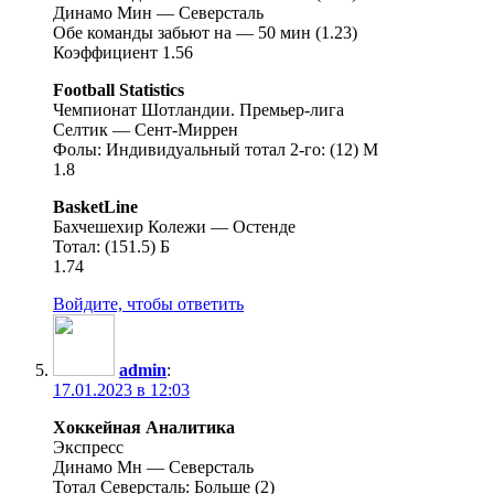
Динамо Мин — Северсталь
Обе команды забьют на — 50 мин (1.23)
Коэффициент 1.56
Football Statistics
Чемпионат Шотландии. Премьер-лига
Селтик — Сент-Миррен
Фолы: Индивидуальный тотал 2-го: (12) М
1.8
BasketLine
Бахчешехир Колежи — Остенде
Тотал: (151.5) Б
1.74
Войдите, чтобы ответить
admin
:
17.01.2023 в 12:03
Хоккейная Аналитика
Экспресс
Динамо Мн — Северсталь
Тотал Северсталь: Больше (2)