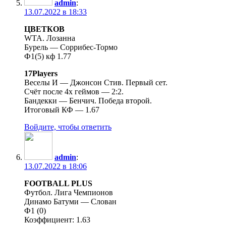
admin
:
13.07.2022 в 18:33
ЦВЕТКОВ
WTA. Лозанна
Бурель — Соррибес-Тормо
Ф1(5) кф 1.77
17Players
Веселы И — Джонсон Стив. Первый сет.
Счёт после 4х геймов — 2:2.
Бандекки — Бенчич. Победа второй.
Итоговый КФ — 1.67
Войдите, чтобы ответить
admin
:
13.07.2022 в 18:06
FOOTBALL PLUS
Футбол. Лига Чемпионов
Динамо Батуми — Слован
Ф1 (0)
Коэффициент: 1.63