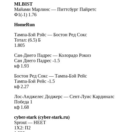
MLBIST
Майами Марлинс — Питтсбург Пайретс
Ф1(-1) 1.76
HomeRun
Тампа-Бэй Рэйс — Бостон Ред Сокс
Тотал: (6.5) Б
1.805
Сан-Диего Падрес — Колорадо Рокиз
Сан Диего Падрес -1.5
кф 1.93
Бостон Ред Сокс — Тампа-Бэй Рейс
Тампа-Бэй Рейс -1.5
кф 2.27
Лос-Анджелес Доджерс — Сент-Луис Кардиналс
Победа 1
кф 1.68
cyber-stark (cyber-stark.ru)
Sprout — HEET
1Х2: П2