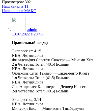
Просмотров:
302
Наш канал в ТГ
Наш канал в МАКС
admin
:
13.07.2022 в 20:48
Правильный подход
Экспресс кф 4.15
NBA. Летняя лига
Филадельфия Севенти Сиксерс — Майами Хит
2-я Четверть: Тотал (40.5) Больше
NBA. Летняя лига
Оклахома Сити Тандер — Сакраменто Кингз
1-я Четверть: Тотал (41.5) Больше
NBA. Летняя лига
Лос-Анджелес Клипперс — Денвер Наггетс
2-я Четверть: Тотал (40.5) Больше
Экспресс кф 3.14
NBA. Летняя лига
Милуоки Бакс — Миннесота Тимбервулвз