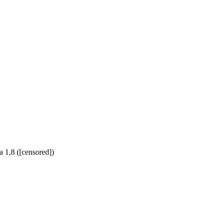
1,8 ([censored])