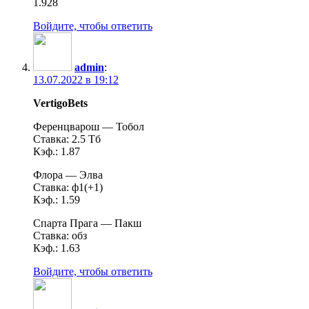
1.928
Войдите, чтобы ответить
admin
:
13.07.2022 в 19:12
VertigoBets
Ференцварош — Тобол
Ставка: 2.5 Тб
Кэф.: 1.87
Флора — Элва
Ставка: ф1(+1)
Кэф.: 1.59
Спарта Прага — Пакш
Ставка: обз
Кэф.: 1.63
Войдите, чтобы ответить