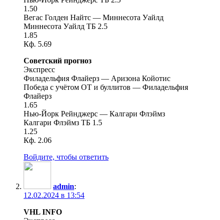
1.50
Вегас Голден Найтс — Миннесота Уайлд
Миннесота Уайлд ТБ 2.5
1.85
Кф. 5.69
Советский прогноз
Экспресс
Филадельфия Флайерз — Аризона Койотис
Победа с учётом ОТ и буллитов — Филадельфия
Флайерз
1.65
Нью-Йорк Рейнджерс — Калгари Флэймз
Калгари Флэймз ТБ 1.5
1.25
Кф. 2.06
Войдите, чтобы ответить
admin
:
12.02.2024 в 13:54
VHL INFO