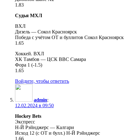
1.83
Судья МХЛ
ВХЛ
Дизель — Сокол Красноярск
Победа с учётом ОТ и буллитов Сокол Красноярск
1.65
Хоккей. ВХЛ
ХК Тамбов — ЦСК ВВС Самара
Фора 1 (-1.5)
1.65
Войдите, чтобы ответить
admin
:
12.02.2024 в 09:50
Hockey Bets
Экспресс
Н-Й Рэйнджерс — Калгари
Исход 12 (с ОТ и булл.) Н-Й Рэйнджерс
1.66