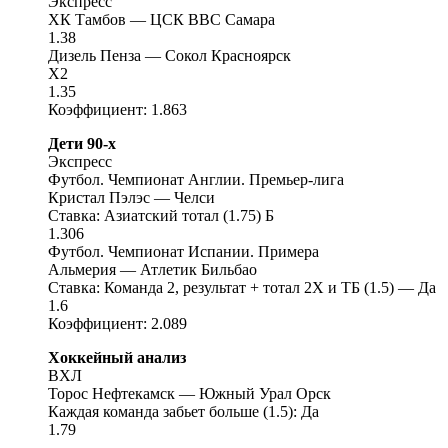
Экспресс
ХК Тамбов — ЦСК ВВС Самара
1.38
Дизель Пенза — Сокол Красноярск
X2
1.35
Коэффициент: 1.863
Дети 90-х
Экспресс
Футбол. Чемпионат Англии. Премьер-лига
Кристал Пэлэс — Челси
Ставка: Азиатский тотал (1.75) Б
1.306
Футбол. Чемпионат Испании. Примера
Альмерия — Атлетик Бильбао
Ставка: Команда 2, результат + тотал 2Х и ТБ (1.5) — Да
1.6
Коэффициент: 2.089
Хоккейный анализ
ВХЛ
Торос Нефтекамск — Южный Урал Орск
Каждая команда забьет больше (1.5): Да
1.79