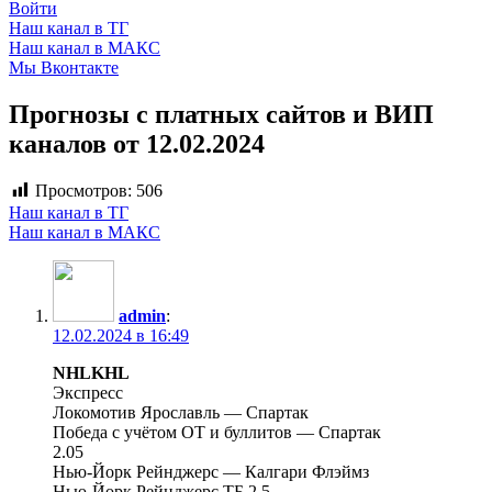
Войти
Наш канал в ТГ
Наш канал в МАКС
Мы Вконтакте
Прогнозы с платных сайтов и ВИП
каналов от 12.02.2024
Просмотров:
506
Наш канал в ТГ
Наш канал в МАКС
admin
:
12.02.2024 в 16:49
NHLKHL
Экспресс
Локомотив Ярославль — Спартак
Победа с учётом ОТ и буллитов — Спартак
2.05
Нью-Йорк Рейнджерс — Калгари Флэймз
Нью-Йорк Рейнджерс ТБ 2.5