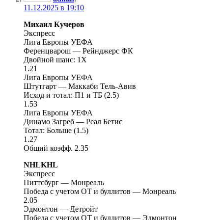
11.12.2025 в 19:10
Михаил Кучеров
Экспресс
Лига Европы УЕФА
Ференцварош — Рейнджерс ФК
Двойной шанс: 1X
1.21
Лига Европы УЕФА
Штутгарт — Маккаби Тель-Авив
Исход и тотал: П1 и ТБ (2.5)
1.53
Лига Европы УЕФА
Динамо Загреб — Реал Бетис
Тотал: Больше (1.5)
1.27
Общий коэфф. 2.35
NHLKHL
Экспресс
Питтсбург — Монреаль
Победа с учетом ОТ и буллитов — Монреаль
2.05
Эдмонтон — Детройт
Победа с учетом ОТ и буллитов — Эдмонтон