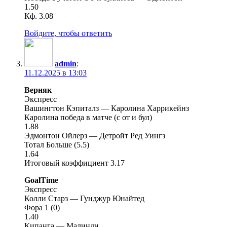
1.50
Кф. 3.08
Войдите, чтобы ответить
admin
:
11.12.2025 в 13:03
Верняк
Экспресс
Вашингтон Кэпиталз — Каролина Харрикейнз
Каролина победа в матче (с от и бул)
1.88
Эдмонтон Ойлерз — Детройт Ред Уингз
Тотал Больше (5.5)
1.64
Итоговый коэффициент 3.17
GoalTime
Экспресс
Колли Старз — Гунджур Юнайтед
Фора 1 (0)
1.40
Кипанга — Малинди