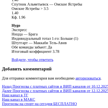
Спутник Альметьевск — Омские Ястребы
Омские Ястребы > 3.5
1.40
Кф. 1.96
Hygo
Экспресс
Ницца — Брага
Индивидуальный тотал 1-го: Больше (1)
Штутгарт — Маккаби Тель-Авив
Обе команды забьют: Да
Итоговый коэффициент 3.78
Войдите, чтобы ответить
Добавить комментарий
Для отправки комментария вам необходимо
авторизоваться
.
Навигация
Предыдущая
Назад
Прогнозы с платных сайтов и ВИП каналов от 10.12.202
запись:
Следующая
Далее
Прогнозы с платных сайтов и ВИП каналов от 12.12.202
по
запись:
Наш канал в ТГ
записям
Наш канал в МАКС
Прогнозы на спорт на сегодня БЕСПЛАТНО