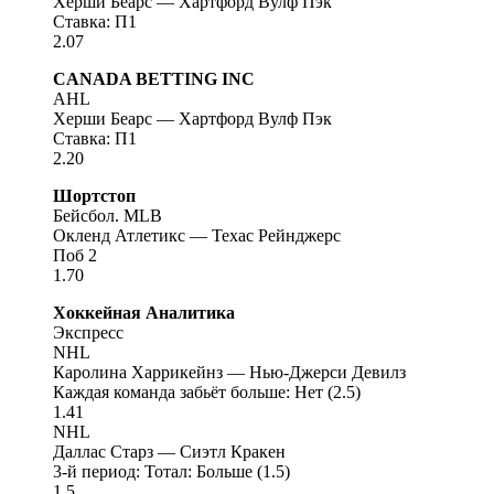
Херши Беарс — Хартфорд Вулф Пэк
Ставка: П1
2.07
CANADA BETTING INC
AHL
Херши Беарс — Хартфорд Вулф Пэк
Ставка: П1
2.20
Шортстоп
Бейсбол. MLB
Окленд Атлетикс — Техас Рейнджерс
Поб 2
1.70
Хоккейная Аналитика
Экспресс
NHL
Каролина Харрикейнз — Нью-Джерси Девилз
Каждая команда забьёт больше: Нет (2.5)
1.41
NHL
Даллас Старз — Сиэтл Кракен
3-й период: Тотал: Больше (1.5)
1.5