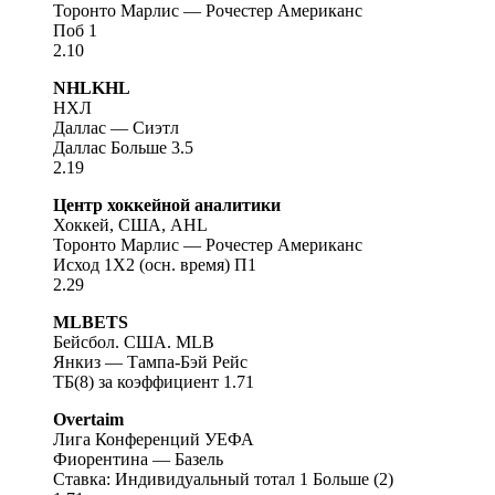
Торонто Марлис — Рочестер Американс
Поб 1
2.10
NHLKHL
НХЛ
Даллас — Сиэтл
Даллас Больше 3.5
2.19
Центр хоккейной аналитики
Хоккей, США, AHL
Торонто Марлис — Рочестер Американс
Исход 1Х2 (осн. время) П1
2.29
MLBETS
Бейсбол. США. MLB
Янкиз — Тампа-Бэй Рейс
ТБ(8) за коэффициент 1.71
Overtaim
Лига Конференций УЕФА
Фиорентина — Базель
Ставка: Индивидуальный тотал 1 Больше (2)