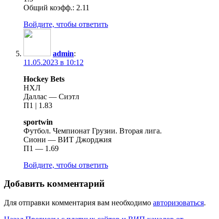
Общий коэфф.: 2.11
Войдите, чтобы ответить
admin
:
11.05.2023 в 10:12
Hockey Bets
НХЛ
Даллас — Сиэтл
П1 | 1.83
sportwin
Футбол. Чемпионат Грузии. Вторая лига.
Сиони — ВИТ Джорджия
П1 — 1.69
Войдите, чтобы ответить
Добавить комментарий
Для отправки комментария вам необходимо
авторизоваться
.
Предыдущая