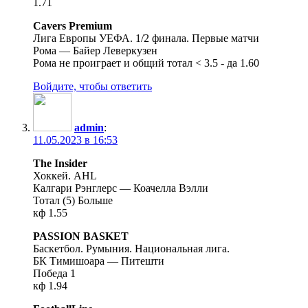
1.71
Cavers Premium
Лига Европы УЕФА. 1/2 финала. Первые матчи
Рома — Байер Леверкузен
Рома не проиграет и общий тотал < 3.5 - да 1.60
Войдите, чтобы ответить
admin
:
11.05.2023 в 16:53
The Insider
Хоккей. AHL
Калгари Рэнглерс — Коачелла Вэлли
Тотал (5) Больше
кф 1.55
PASSION BASKET
Баскетбол. Румыния. Национальная лига.
БК Тимишоара — Питешти
Победа 1
кф 1.94