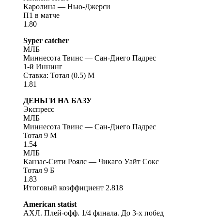
Каролина — Нью-Джерси
П1 в матче
1.80
Syper catcher
МЛБ
Миннесота Твинс — Сан-Диего Падрес
1-й Иннинг
Ставка: Тотал (0.5) М
1.81
ДЕНЬГИ НА БАЗУ
Экспресс
МЛБ
Миннесота Твинс — Сан-Диего Падрес
Тотал 9 M
1.54
МЛБ
Канзас-Сити Роялс — Чикаго Уайт Сокс
Тотал 9 Б
1.83
Итоговый коэффициент 2.818
American statist
АХЛ. Плей-офф. 1/4 финала. До 3-х побед