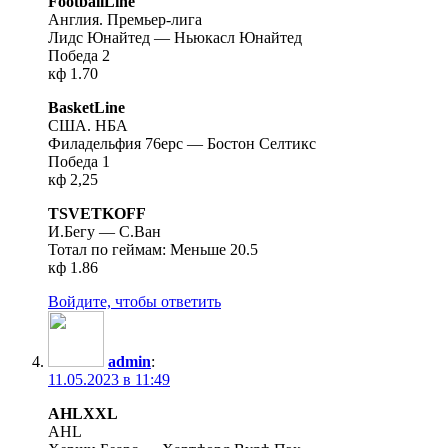
FootballLine
Англия. Премьер-лига
Лидс Юнайтед — Ньюкасл Юнайтед
Победа 2
кф 1.70
BasketLine
США. НБА
Филадельфия 76ерс — Бостон Селтикс
Победа 1
кф 2,25
TSVETKOFF
И.Бегу — С.Ван
Тотал по геймам: Меньше 20.5
кф 1.86
Войдите, чтобы ответить
admin
:
11.05.2023 в 11:49
AHLXXL
AHL