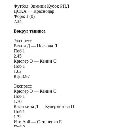
Футбол, Зимний Кубок РПЛ
ЦСКА — Краснодар
Фора: 1 (0)
2.34
Вокруг тенниса
Экспресс
Векич Д — Носкова Л
Поб 1
2.45
Крюгер Э — Кенин С
Поб 1
1.62
Кф. 3.97
Экспресс
Крюгер Э — Кенин С
Поб 1
1.70
Касаткина Д — Кудерметова П
Поб 1
1.32
Ито Аой — Остапенко Е
Поб 2