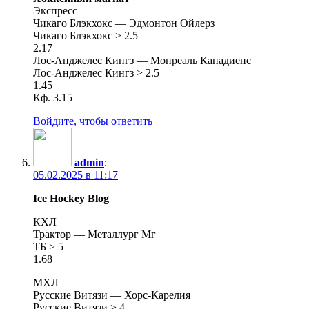
Экспресс
Чикаго Блэкхокс — Эдмонтон Ойлерз
Чикаго Блэкхокс > 2.5
2.17
Лос-Анджелес Кингз — Монреаль Канадиенс
Лос-Анджелес Кингз > 2.5
1.45
Кф. 3.15
Войдите, чтобы ответить
admin
:
05.02.2025 в 11:17
Ice Hockey Blog
КХЛ
Трактор — Металлург Мг
ТБ > 5
1.68
МХЛ
Русские Витязи — Хорс-Карелия
Русские Витязи > 4