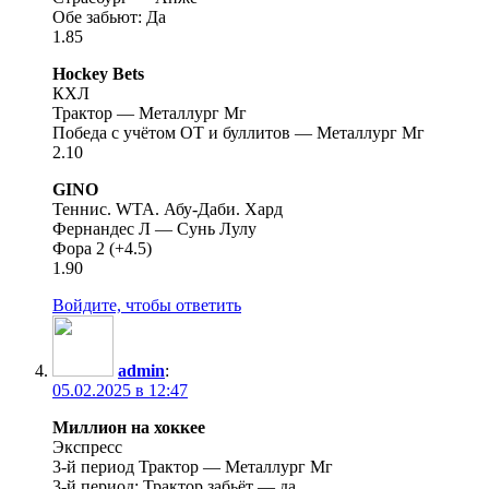
Обе забьют: Да
1.85
Hockey Bets
КХЛ
Трактор — Металлург Мг
Победа с учётом ОТ и буллитов — Металлург Мг
2.10
GINO
Теннис. WTA. Абу-Даби. Хард
Фернандес Л — Сунь Лулу
Фора 2 (+4.5)
1.90
Войдите, чтобы ответить
admin
:
05.02.2025 в 12:47
Миллион на хоккее
Экспресс
3-й период Трактор — Металлург Мг
3-й период: Трактор забьёт — да