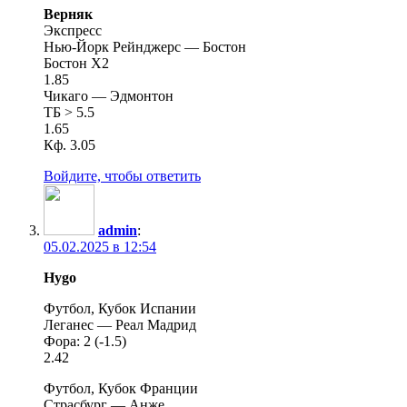
Верняк
Экспресс
Нью-Йорк Рейнджерс — Бостон
Бостон X2
1.85
Чикаго — Эдмонтон
ТБ > 5.5
1.65
Кф. 3.05
Войдите, чтобы ответить
admin
:
05.02.2025 в 12:54
Hygo
Футбол, Кубок Испании
Леганес — Реал Мадрид
Фора: 2 (-1.5)
2.42
Футбол, Кубок Франции
Страсбург — Анже