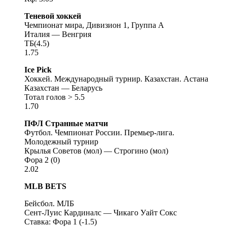
Теневой хоккей
Чемпионат мира, Дивизион 1, Группа A
Италия — Венгрия
ТБ(4.5)
1.75
Ice Pick
Хоккей. Международный турнир. Казахстан. Астана
Казахстан — Беларусь
Тотал голов > 5.5
1.70
ПФЛ Странные матчи
Футбол. Чемпионат России. Премьер-лига.
Молодежный турнир
Крылья Советов (мол) — Строгино (мол)
Фора 2 (0)
2.02
MLB BETS
Бейсбол. МЛБ
Сент-Луис Кардиналс — Чикаго Уайт Сокс
Ставка: Фора 1 (-1.5)