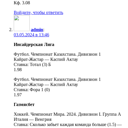
Кф. 3.08
Войдите, чтобы ответить
admin
:
03.05.2024 в 13:46
Инсайдерская Лига
Футбол. Чемпионат Казахстана. Дивизион 1
Кайрат-Жастар — Каспий Актау
Ставка: Тотал (3) Б
1.98
Футбол. Чемпионат Казахстана. Дивизион 1
Кайрат-Жастар — Каспий Актау
Ставка: Фора 1 (0)
1.97
Газмясбет
Хоккей. Чемпионат Мира. 2024. Дивизион I. Группа А
Италия — Венгрия
Ставка: Сколько забьет каждая команда больше (1.5) —