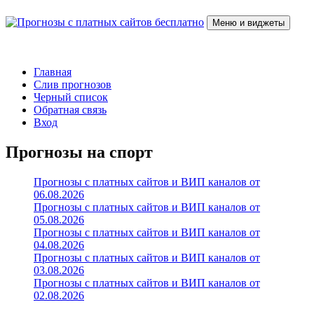
Перейти
к
Меню и виджеты
содержимому
Прогнозы с платных сайтов бесплатно
Слив прогнозов с платных VIP каналов
Главная
Слив прогнозов
Черный список
Обратная связь
Вход
Прогнозы на спорт
Прогнозы с платных сайтов и ВИП каналов от
06.08.2026
Прогнозы с платных сайтов и ВИП каналов от
05.08.2026
Прогнозы с платных сайтов и ВИП каналов от
04.08.2026
Прогнозы с платных сайтов и ВИП каналов от
03.08.2026
Прогнозы с платных сайтов и ВИП каналов от
02.08.2026