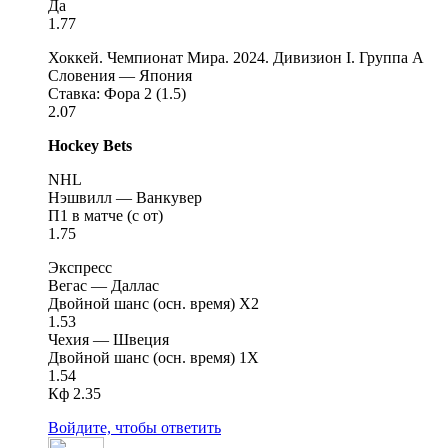
Да
1.77
Хоккей. Чемпионат Мира. 2024. Дивизион I. Группа А
Словения — Япония
Ставка: Фора 2 (1.5)
2.07
Hockey Bets
NHL
Нэшвилл — Ванкувер
П1 в матче (с от)
1.75
Экспресс
Вегас — Даллас
Двойной шанс (осн. время) X2
1.53
Чехия — Швеция
Двойной шанс (осн. время) 1X
1.54
Кф 2.35
Войдите, чтобы ответить