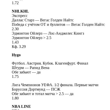
1.72
NHLKHL
Экспресс
Даллас Старз — Вегас Голден Найтс
Победа с учётом ОТ и буллитов — Вегас Голден Найтс
2.30
Эдмонтон Ойлерз — Лос-Анджелес Кингз
Эдмонтон Ойлерз > 2.5
1.43
Кф. 3.29
Hygo
Футбол. Австрия. Кубок. Клагенфурт. Финал
Штурм — Рапид Вена
Обе забьют — да
1.75
Лига Чемпионов УЕФА. 1/2 финала. Первые матчи
Боруссия Дортмунд — ПСЖ
Обе забьют и тотал матча > 2.5 — да
1.80
NBA LINE