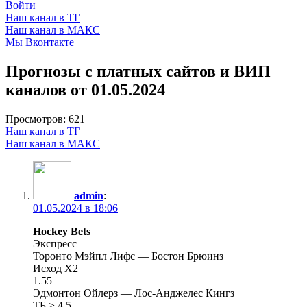
Войти
Наш канал в ТГ
Наш канал в МАКС
Мы Вконтакте
Прогнозы с платных сайтов и ВИП
каналов от 01.05.2024
Просмотров:
621
Наш канал в ТГ
Наш канал в МАКС
admin
:
01.05.2024 в 18:06
Hockey Bets
Экспресс
Торонто Мэйпл Лифс — Бостон Брюинз
Исход X2
1.55
Эдмонтон Ойлерз — Лос-Анджелес Кингз
ТБ > 4.5