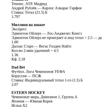
Теннис. АТР. Мадрид
Андрей Рублёв — Карлос Алкарас Гарфия
Ставка: Тотал (21.5) Б
1.797
Миллион на хоккее
Экспресс
Эдмонтон Ойлерз — Лос-Анджелес Кингз
Эдмонтон Ойлерз не проиграет и инд тотал > 2.5 — да
1.60
Даллас Старз — Вегас Голден Найтс
Кол-во 2-мин удалений > 4.5
1.36
Кф. 2.18
Dad Bet
Футбол. Лига Чемпионов УЕФА
Боруссия — ПСЖ
Ставка: Индивидуальный тотал 1-го (1.5) Б
2.07
ESTERN HOCKEY
Чемпионат мира, Дивизион 1, Группа A
Япония — Южная Корея
Исход X2